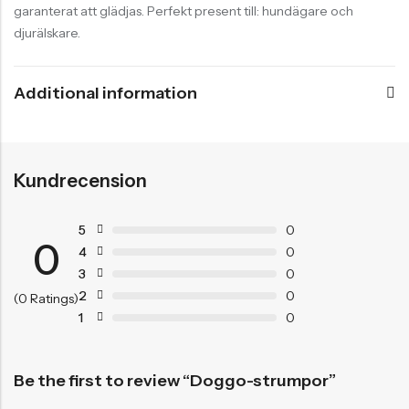
garanterat att glädjas. Perfekt present till: hundägare och
djurälskare.
Additional information
Kundrecension
5
0
0
4
0
3
0
2
0
(0 Ratings)
1
0
Be the first to review “Doggo-strumpor”