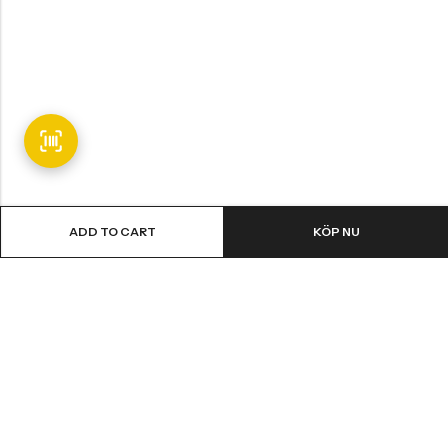
ADD TO CART
KÖP NU
Email:
info@fledge.se
Address:
Södra Långebergsgatan 20, 436 32 Askim, Sweden.