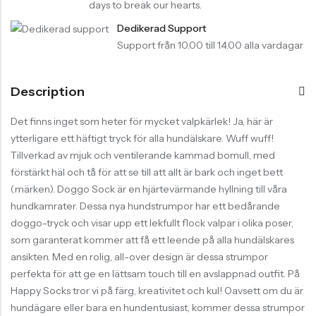
days to break our hearts.
Dedikerad Support
Support från 10.00 till 14.00 alla vardagar
Description
Det finns inget som heter för mycket valpkärlek! Ja, här är
ytterligare ett häftigt tryck för alla hundälskare. Wuff wuff!
Tillverkad av mjuk och ventilerande kammad bomull, med
förstärkt häl och tå för att se till att allt är bark och inget bett
(märken). Doggo Sock är en hjärtevärmande hyllning till våra
hundkamrater. Dessa nya hundstrumpor har ett bedårande
doggo-tryck och visar upp ett lekfullt flock valpar i olika poser,
som garanterat kommer att få ett leende på alla hundälskares
ansikten. Med en rolig, all-over design är dessa strumpor
perfekta för att ge en lättsam touch till en avslappnad outfit. På
Happy Socks tror vi på färg, kreativitet och kul! Oavsett om du är
hundägare eller bara en hundentusiast, kommer dessa strumpor