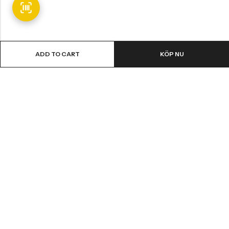
ADD TO CART
KÖP NU
Email:
info@fledge.se
Address:
Södra Långebergsgatan 20, 436 32 Askim, Sweden.
INFORMATION
SNABBT KÖP
CUSTOMER SERVICES