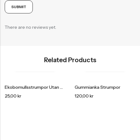
There are no reviews yet.
Related Products
Ekobomullsstrumpor Utan Tåsöm/lös Resår 1-Pack
Gummianka Strumpor
25,00
kr
120,00
kr