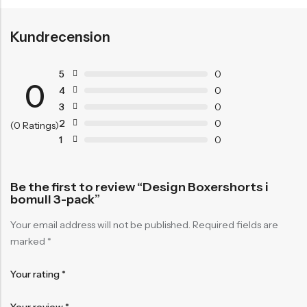
Kundrecension
5
0
0
4
0
3
0
2
0
(0 Ratings)
1
0
Be the first to review “Design Boxershorts i
bomull 3-pack”
Your email address will not be published.
Required fields are
marked
*
Your rating
*
Your review
*