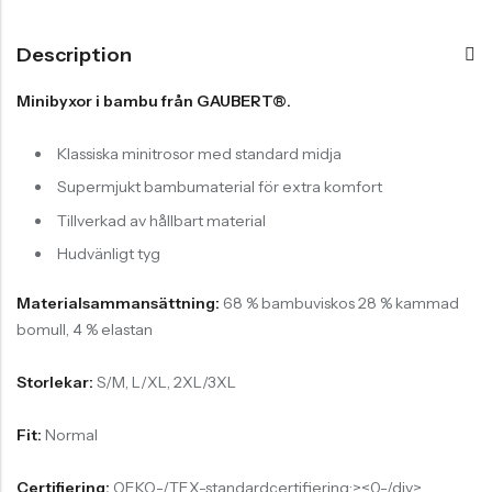
Description
Minibyxor i bambu från GAUBERT®.
Klassiska minitrosor med standard midja
Supermjukt bambumaterial för extra komfort
Tillverkad av hållbart material
Hudvänligt tyg
Materialsammansättning:
68 % bambuviskos 28 % kammad
bomull, 4 % elastan
Storlekar:
S/M, L/XL, 2XL/3XL
Fit:
Normal
Certifiering:
OEKO-/TEX-standardcertifiering:><0-/div>