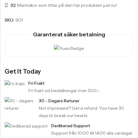
32
Människor som tittar på den här produkten just nu!
MITT KONTO
SKU:
901
Logga in/Registrera dig
Garanterat säker betalning
Kundvagn
Kassa
Önskelista
Orderspårning
Get It Today
Bästsäljande Produkter
Fri Frakt
Fri frakt vid beställningar över 500:-
30 - Dagars Returer
Not impressed? Get a refund. You have 30
Ankelstrumpor I 5-Pack Bomull
days to break our hearts.
55,00
kr
Dedikerad Support
Support från 10.00 till 14.00 alla vardagar