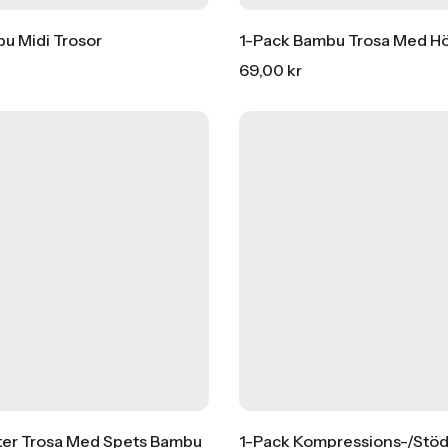
u Midi Trosor
1-Pack Bambu Trosa Med Hö
69,00
kr
OT SALE
HOT SALE
15% REA
15% REA
OFF
OFF
HOT SALE
HOT SALE
15% REA
15% REA
OFF
OFF
HOT SALE
HOT SALE
15% REA
15% R
O
Sömlösa Bambustrumpor 12 
279,65
kr
15% Rea
329,00
kr
ter Trosa Med Spets Bambu