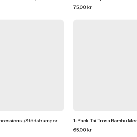
75,00
kr
1-Pack Bambu Midi Trosor
69,00
kr
1-Pack Kompressions-/stödstrumpor Bambu
1-Pack Tai Trosa Bambu Me
65,00
kr