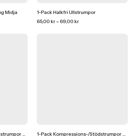
g Midja
1-Pack Halkfri Ullstrumpor
65,00
kr
–
69,00
kr
EA
FF
OFF
HOT SALE
HOT SALE
15% REA
15% REA
OFF
OFF
HOT SALE
15% REA
OFF
HOT SA
Par Storpack
1-Pack Kompressions-/stödstrumpor Bambu
1-Pack Kompressions-/stödstrumpor Bambu