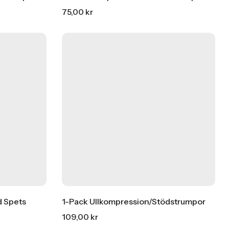
75,00
kr
d Spets
1-Pack Ullkompression/stödstrumpor
109,00
kr