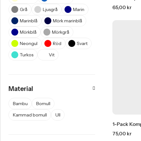
65,00
kr
Köp Nu
Grå
Ljusgrå
Marin
Marinblå
Mörk marinblå
Mörkblå
Mörkgrå
Ankelstrumpor I 5-Pack Bomull
Neongul
Röd
Svart
55,00
kr
Turkos
Vit
Material
Bambu
Bomull
Kammad bomull
Ull
75,00
kr