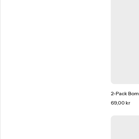
2-Pack Bomu
EXCITING OFFER
69,00
kr
25% Off
12st Sömlösa Bambustrumpo
Starting at
326:-