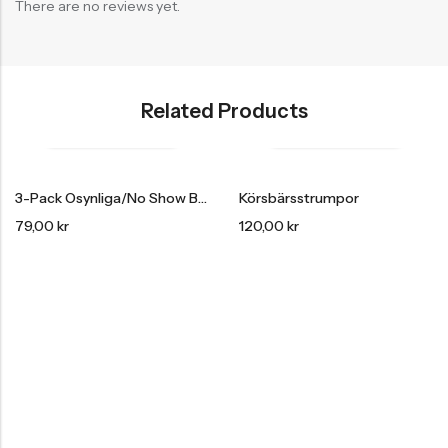
There are no reviews yet.
Related Products
3-Pack Osynliga/no Show Bambu Strumpor
Körsbärsstrumpor
79,00
kr
120,00
kr