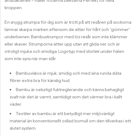
antibakteriell – håller fötterna bekväma Perfekt för hela
kroppen.
En snygg strumpa för dig som är trött på att resåren på sockorna
lämnar skarpa märken eftersom de sitter för hårt och “gömmer”
underbenen. Bambustrumpor med lös resår som inte klämmer
eller skaver. Strumporna sitter upp utan att glida ner och är
otroligt mjuka och smidiga. Logotyp med storlek under hälen
som inte syns när man står.
Bambuviskos är mjuk, smidig och med sina runda släta
fibrer extra bra för känslig hud.
Bambu är naturligt fuktreglerande och känns behagligt
svalt när det är varmt, samtidigt som det värmer bra i kallt
väder.
Textiler av bambu är ett betydligt mer miljövänligt
material än konventionellt odlad bomull om den tillverkas i ett
slutet system.