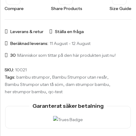
Compare
Share Products
Size Guide
Leverans & retur
Ställa en fråga
Beräknad leverans:
11 August - 12 August
30
Människor som tittar på den här produkten just nu!
SKU:
10021
Tags:
bambu strumpor
,
Bambu Strumpor utan resår
,
Bambu Strumpor utan tå söm
,
dam strumpor bambu
,
her strumpor bambu
,
qc-test
Garanterat säker betalning