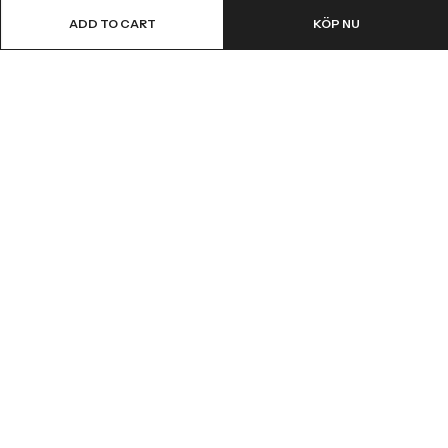
ADD TO CART
KÖP NU
Email:
info@fledge.se
Address:
Södra Långebergsgatan 20, 436 32 Askim, Sweden.
INFORMATION
SNABBT KÖP
CUSTOMER SERVICES
NYHETSBREV