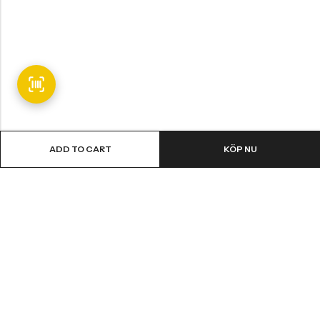
ADD TO CART
KÖP NU
Email:
info@fledge.se
Address:
Södra Långebergsgatan 20, 436 32 Askim, Sweden.
INFORMATION