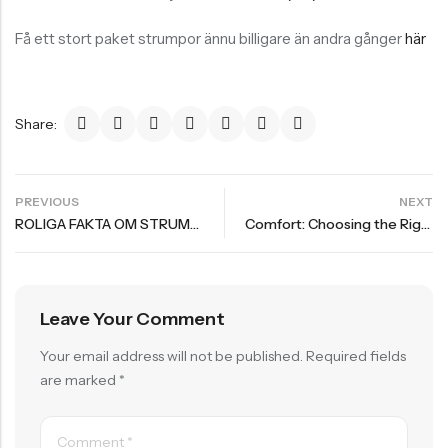
Stödstrumpor
Pack
Bambustrumpor
15% Rea
Skidstrumpor
SALE
15% REA
OFF
HOT SALE
15% REA
OFF
HOT SALE
15% REA
OFF
HOT SALE
15
Få ett stort paket strumpor ännu billigare än andra gånger
här
Starting
Starting
Lösa resårer
at
at
Sömlösa Bambustrumpor 12 Par Storpack
279,65
kr
Visa alla
329,00
kr
113:-
326:-
Share:
15% Rea
Köp
Köp
BÄSTSÄLJANDE
Nu
Nu
PRODUKTER
PREVIOUS
NEXT
ROLIGA FAKTA OM STRUMPOR- FAKTAGUIDE
Comfort: Choosing the Right Underwear for Every Body
Ankelstrumpor I 5-Pack Bomull
1-Pack Bambu Midi Trosor
55,00
kr
Leave Your Comment
69,00
kr
Your email address will not be published.
Required fields
are marked
*