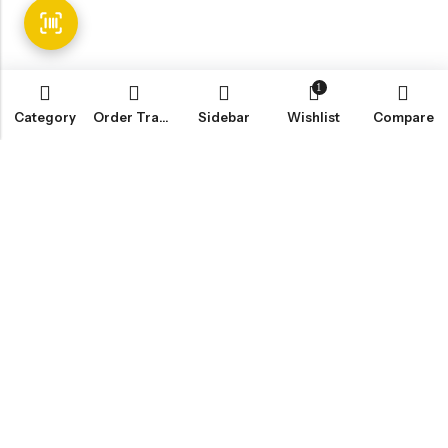
1
Category
Order Tracking
Sidebar
Wishlist
Compare
Email:
info@fledge.se
Address:
Södra Långebergsgatan 20, 436 32 Askim, Sweden.
INFORMATION
SNABBT KÖP
CUSTOMER SERVICES