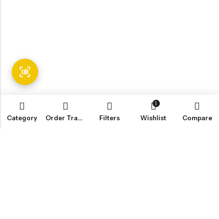
1
Category
Order Tracking
Filters
Wishlist
Compare
Email:
info@fledge.se
Address:
Södra Långebergsgatan 20, 436 32 Askim, Sweden.