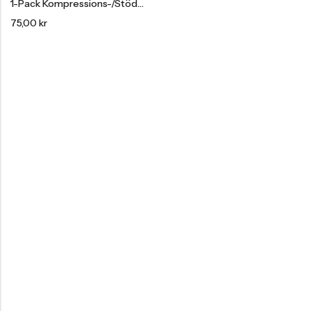
1-Pack Kompressions-/stödstrumpor Bambu
75,00
kr