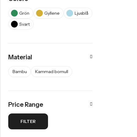
Grön
Gyllene
Ljusblå
Svart
Material
Bambu
Kammad bomull
Price Range
FILTER