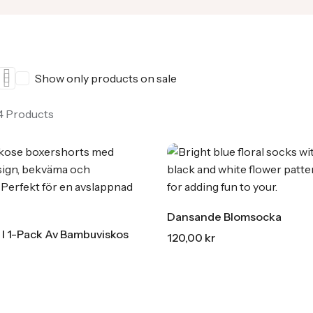
Crew Socks | Fruit
Crew Socks | Dots
Visa alla
Show only products on sale
 4 Products
Dansande Blomsocka
 I 1-Pack Av Bambuviskos
120,00
kr