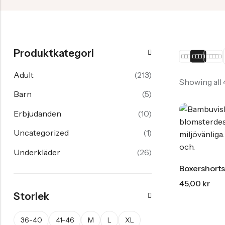
Stödstrumpor
Strumpor | Eko bomull
4-6 Years
Skidstrumpor
Strumpor | Löpning
7-9 Years
Lösa resårer
Visa alla
Visa alla
Visa alla
Produktkategori
Adult
(213)
Showing all
Barn
(5)
Erbjudanden
(10)
Uncategorized
(1)
Underkläder
(26)
Boxershorts
45,00
kr
Storlek
36-40
41-46
M
L
XL