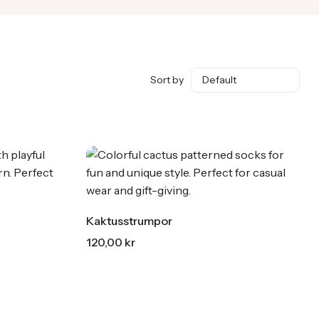
Starting at
326:-
Köp Nu
Sort by
Kaktusstrumpor
120,00
kr